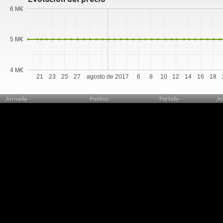
6 M€
5 M€
4 M€
21
23
25
27
agosto de 2017
6
8
10
12
14
16
18
Jornada
Puntos
Partido
Ju