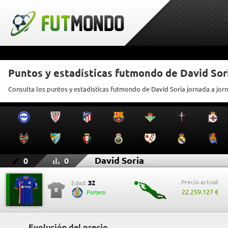
Puntos y estadísticas futmondo de David Sor
Consulta los puntos y estadísticas futmondo de David Soria jornada a jor
David Soria
0
0
Precio actual:
32
Edad:
0
22.259.127 €
Portero
Evolución del precio