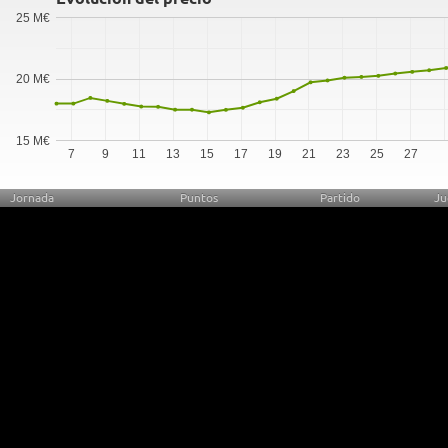
25 M€
20 M€
15 M€
7
9
11
13
15
17
19
21
23
25
27
Jornada
Puntos
Partido
Ju