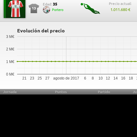
Precio actual:
35
Edad:
13
1.011.680 €
Portero
Evolución del precio
3 M€
2 M€
1 M€
0 M€
21
23
25
27
agosto de 2017
6
8
10
12
14
16
18
Jornada
Puntos
Partido
Ju