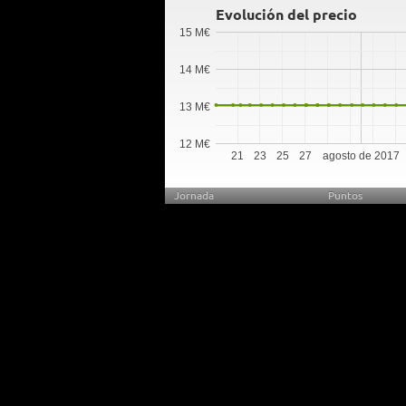
Evolución del precio
15 M€
14 M€
13 M€
12 M€
21
23
25
27
agosto de 2017
Jornada
Puntos