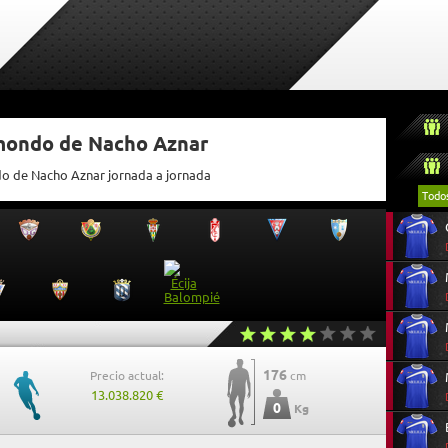
tmondo de Nacho Aznar
do de Nacho Aznar jornada a jornada
Todo
176
Precio actual:
cm
13.038.820 €
0
Kg