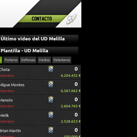
Contacto
Último video del UD Melilla
Plantilla - UD Melilla
s
Porteros
Defensas
Medios
Delanteros
0
Chota
6.204.432 €
Delantero
0
Migue Montes
6.367.662 €
Delantero
0
Manolo
2.604.765 €
Delantero
0
Melik
2.528.653 €
Delantero
0
Brian Martín
100.000 €
Delantero