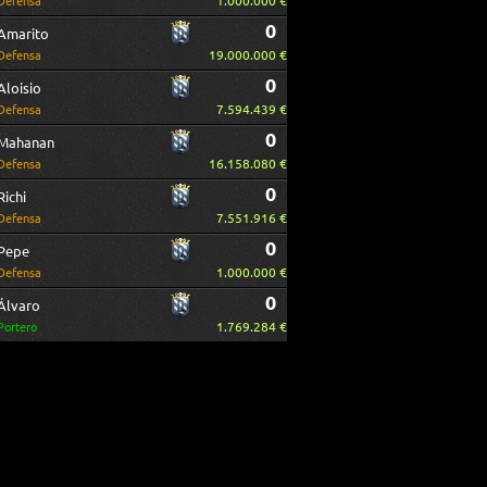
1.000.000 €
Defensa
0
Amarito
19.000.000 €
Defensa
0
Aloisio
7.594.439 €
Defensa
0
Mahanan
16.158.080 €
Defensa
0
Richi
7.551.916 €
Defensa
0
Pepe
1.000.000 €
Defensa
0
Álvaro
1.769.284 €
Portero