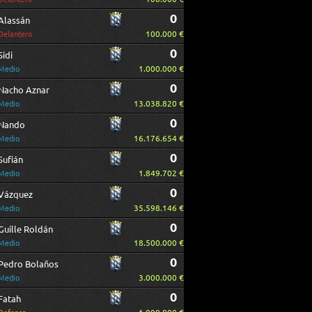
0
Alassán
100.000 €
Delantero
0
Sidi
1.000.000 €
Medio
0
Nacho Aznar
13.038.820 €
Medio
0
Nando
16.176.654 €
Medio
0
Sufián
1.849.702 €
Medio
0
Vázquez
35.598.146 €
Medio
0
Guille Roldán
18.500.000 €
Medio
0
Pedro Bolaños
3.000.000 €
Medio
0
Fatah