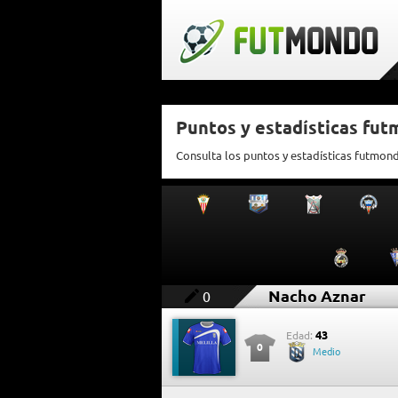
Puntos y estadísticas fu
Consulta los puntos y estadísticas futmon
Nacho Aznar
0
43
Edad:
0
Medio