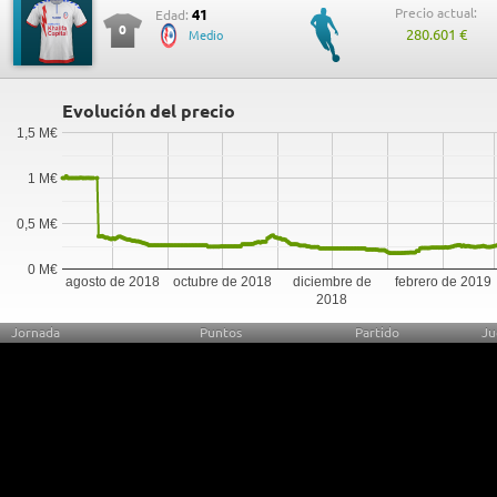
Precio actual:
41
Edad:
0
280.601 €
Medio
Evolución del precio
1,5 M€
1 M€
0,5 M€
0 M€
agosto de 2018
octubre de 2018
diciembre de
febrero de 2019
2018
Jornada
Puntos
Partido
Ju