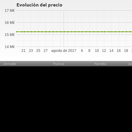
Evolución del precio
17 M€
16 M€
15 M€
14 M€
21
23
25
27
agosto de 2017
6
8
10
12
14
16
18
Jornada
Puntos
Partido
Ju