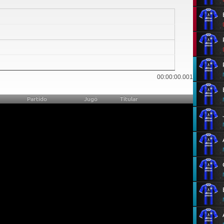
18
00:00:00.001
Partido
Jugó
Titular