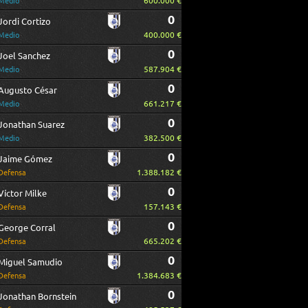
600.000 €
Medio
0
Jordi Cortizo
400.000 €
Medio
0
Joel Sanchez
587.904 €
Medio
0
Augusto César
661.217 €
Medio
0
Jonathan Suarez
382.500 €
Medio
0
Jaime Gómez
1.388.182 €
Defensa
0
Víctor Milke
157.143 €
Defensa
0
George Corral
665.202 €
Defensa
0
Miguel Samudio
1.384.683 €
Defensa
0
Jonathan Bornstein