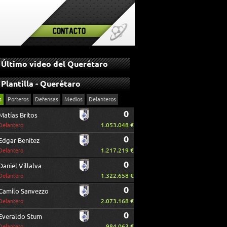
Contacto
Último video del Querétaro
Plantilla - Querétaro
s
Porteros
Defensas
Medios
Delanteros
0
Matías Britos
1.053.048 €
Delantero
0
Edgar Benítez
1.217.219 €
Delantero
0
Daniel Villalva
1.322.658 €
Delantero
0
Camilo Sanvezzo
2.073.168 €
Delantero
0
Everaldo Stum
984.063 €
Delantero