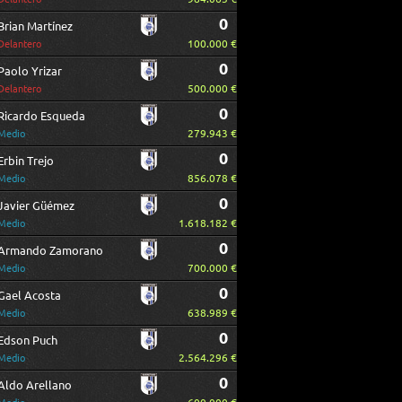
0
Brian Martínez
100.000 €
Delantero
0
Paolo Yrizar
500.000 €
Delantero
0
Ricardo Esqueda
279.943 €
Medio
0
Erbin Trejo
856.078 €
Medio
0
Javier Güémez
1.618.182 €
Medio
0
Armando Zamorano
700.000 €
Medio
0
Gael Acosta
638.989 €
Medio
0
Edson Puch
2.564.296 €
Medio
0
Aldo Arellano