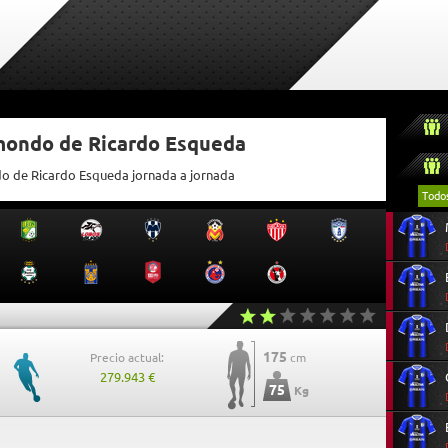
tmondo de Ricardo Esqueda
do de Ricardo Esqueda jornada a jornada
Todo
175
Precio actual:
cm
279.943 €
75
Kg