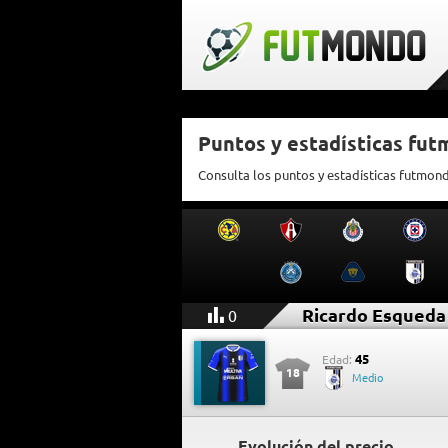
Puntos y estadísticas fu
Consulta los puntos y estadísticas futmon
Ricardo Esqueda
0
45
Edad:
18
Medio
Evolución del precio