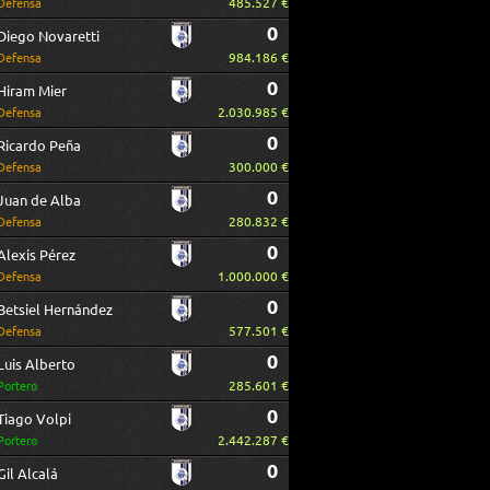
485.527 €
Defensa
0
Diego Novaretti
984.186 €
Defensa
0
Hiram Mier
2.030.985 €
Defensa
0
Ricardo Peña
300.000 €
Defensa
0
Juan de Alba
280.832 €
Defensa
0
Alexis Pérez
1.000.000 €
Defensa
0
Betsiel Hernández
577.501 €
Defensa
0
Luis Alberto
285.601 €
Portero
0
Tiago Volpi
2.442.287 €
Portero
0
Gil Alcalá