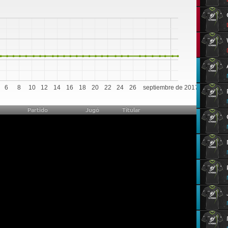
0
6
8
10
12
14
16
18
20
22
24
26
septiembre de 2017
Partido
Jugó
Titular