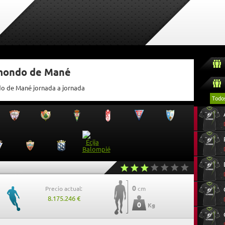
tmondo de Mané
do de Mané jornada a jornada
Todo
0
Precio actual:
cm
8.175.246 €
0
Kg