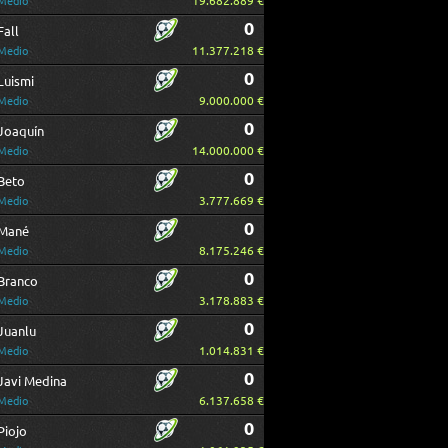
19.682.889 €
Medio
0
Fall
11.377.218 €
Medio
0
Luismi
9.000.000 €
Medio
0
Joaquín
14.000.000 €
Medio
0
Beto
3.777.669 €
Medio
0
Mané
8.175.246 €
Medio
0
Branco
3.178.883 €
Medio
0
Juanlu
1.014.831 €
Medio
0
Javi Medina
6.137.658 €
Medio
0
Piojo