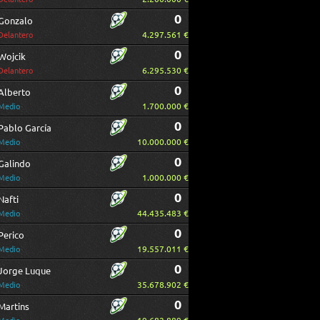
0
Gonzalo
4.297.561 €
Delantero
0
Wojcik
6.295.530 €
Delantero
0
Alberto
1.700.000 €
Medio
0
Pablo García
10.000.000 €
Medio
0
Galindo
1.000.000 €
Medio
0
Nafti
44.435.483 €
Medio
0
Perico
19.557.011 €
Medio
0
Jorge Luque
35.678.902 €
Medio
0
Martins