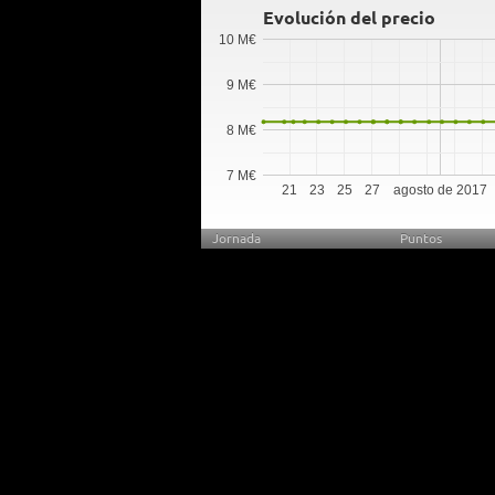
Evolución del precio
10 M€
9 M€
8 M€
7 M€
21
23
25
27
agosto de 2017
Jornada
Puntos