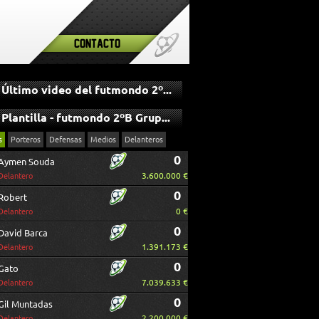
Contacto
Último video del futmondo 2ºB Grupo IV
Plantilla - futmondo 2ºB Grupo IV
s
Porteros
Defensas
Medios
Delanteros
0
Aymen Souda
3.600.000 €
Delantero
0
Robert
0 €
Delantero
0
David Barca
1.391.173 €
Delantero
0
Gato
7.039.633 €
Delantero
0
Gil Muntadas
2.200.000 €
Delantero