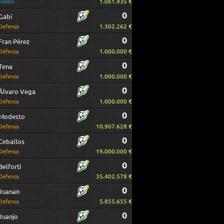
1.061.935 €
Medio
0
Gabi
1.302.262 €
Defensa
0
Fran Pérez
1.000.000 €
Defensa
0
Tena
1.000.000 €
Defensa
0
Álvaro Vega
1.000.000 €
Defensa
0
Modesto
10.907.628 €
Defensa
0
Ceballos
19.000.000 €
Defensa
0
Belforti
35.402.578 €
Defensa
0
Juanan
5.855.655 €
Defensa
0
Juanjo