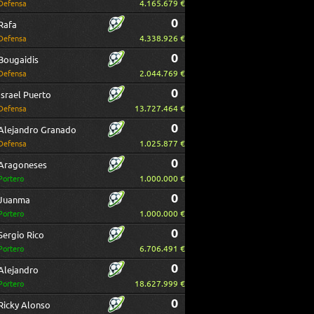
4.165.679 €
Defensa
0
Rafa
4.338.926 €
Defensa
0
Bougaidis
2.044.769 €
Defensa
0
Israel Puerto
13.727.464 €
Defensa
0
Alejandro Granado
1.025.877 €
Defensa
0
Aragoneses
1.000.000 €
Portero
0
Juanma
1.000.000 €
Portero
0
Sergio Rico
6.706.491 €
Portero
0
Alejandro
18.627.999 €
Portero
0
Ricky Alonso