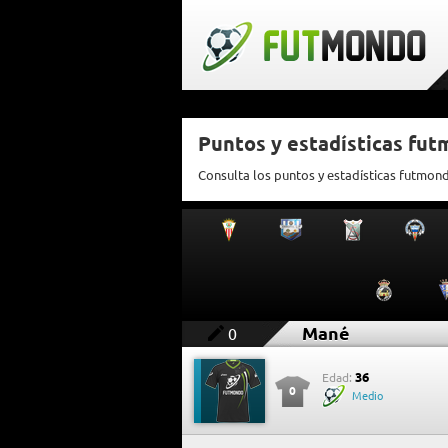
Puntos y estadísticas fu
Consulta los puntos y estadísticas futmon
Mané
0
36
Edad:
0
Medio