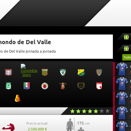
mondo de Del Valle
do de Del Valle jornada a jornada
Todo
175
Precio actual:
cm
2.500.000 €