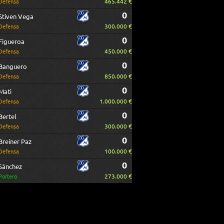
465.442 €
Defensa
0
Stiven Vega
300.000 €
Defensa
0
Figueroa
450.000 €
Defensa
0
Banguero
850.000 €
Defensa
0
Mati
1.000.000 €
Defensa
0
Bertel
300.000 €
Defensa
0
Breiner Paz
100.000 €
Defensa
0
Sánchez
273.000 €
Portero