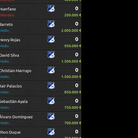
0
Huerfano
200.000 €
Delantero
0
Barreto
2.000.000 €
Medio
0
Henry Rojas
950.000 €
Medio
0
David Silva
1.500.000 €
Medio
0
Christian Marrugo
1.500.000 €
Medio
0
Jair Palacios
850.000 €
Medio
0
Sebastián Ayala
750.000 €
Medio
0
Álvaro Domínguez
700.000 €
Medio
0
Jhon Duque