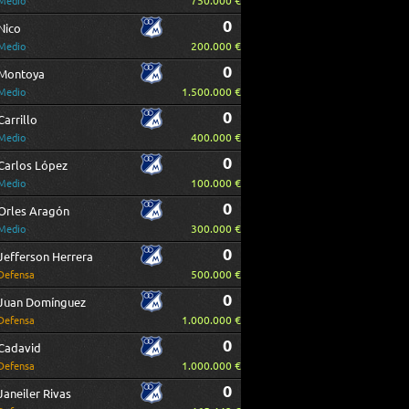
750.000 €
Medio
0
Nico
200.000 €
Medio
0
Montoya
1.500.000 €
Medio
0
Carrillo
400.000 €
Medio
0
Carlos López
100.000 €
Medio
0
Orles Aragón
300.000 €
Medio
0
Jefferson Herrera
500.000 €
Defensa
0
Juan Domínguez
1.000.000 €
Defensa
0
Cadavid
1.000.000 €
Defensa
0
Janeiler Rivas