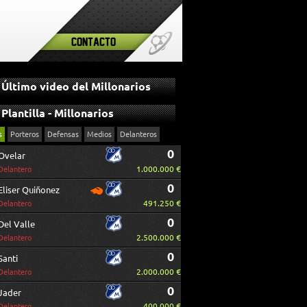
Contacto
Último video del Millonarios
Plantilla - Millonarios
s
Porteros
Defensas
Medios
Delanteros
0
Ovelar
1.000.000 €
Delantero
0
Eliser Quiñonez
491.250 €
Delantero
0
Del Valle
2.500.000 €
Delantero
0
Santi
2.000.000 €
Delantero
0
Jader
400.000 €
Delantero