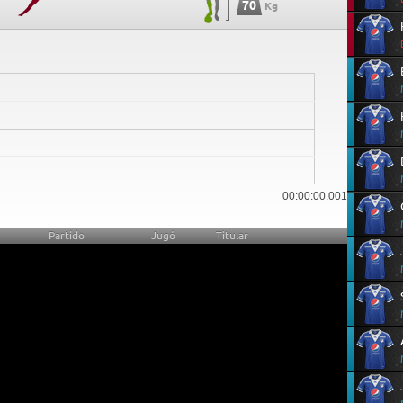
70
Kg
7
00:00:00.001
Partido
Jugó
Titular