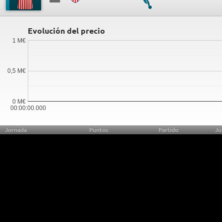
Evolución del precio
1 M€
0,5 M€
0 M€
00:00:00.000
Jornada
Puntos
Partido
Ju