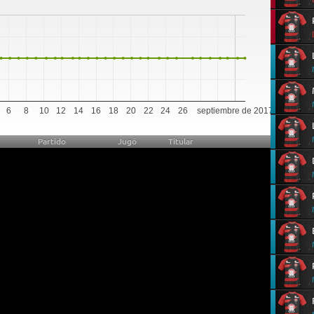
5
6
8
10
12
14
16
18
20
22
24
26
septiembre de 2017
Partido
Jugó
Titular