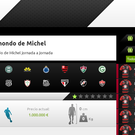
tmondo de Michel
do de Michel jornada a jornada
Todo
0
Precio actual:
cm
1.000.000 €
0
Kg