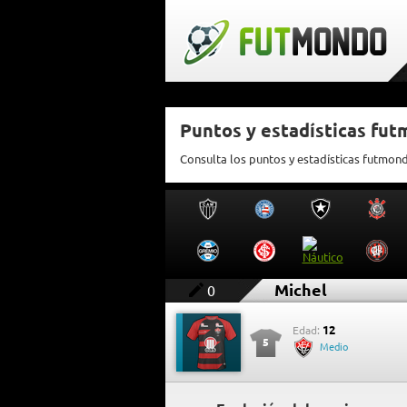
Puntos y estadísticas fu
Consulta los puntos y estadísticas futmon
Michel
0
12
Edad:
5
Medio