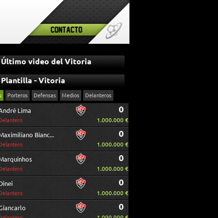
Contacto
Último video del Vitoria
Plantilla - Vitoria
s
Porteros
Defensas
Medios
Delanteros
0
André Lima
1.000.000 €
Delantero
0
Maximiliano Biancucchi
1.000.000 €
Delantero
0
Marquinhos
1.000.000 €
Delantero
0
Dinei
1.000.000 €
Delantero
0
Giancarlo
1.000.000 €
Delantero