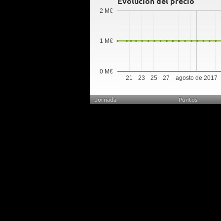
Evolución del precio
2 M€
1 M€
0 M€
21
23
25
27
agosto de 2017
Jornada
Puntos