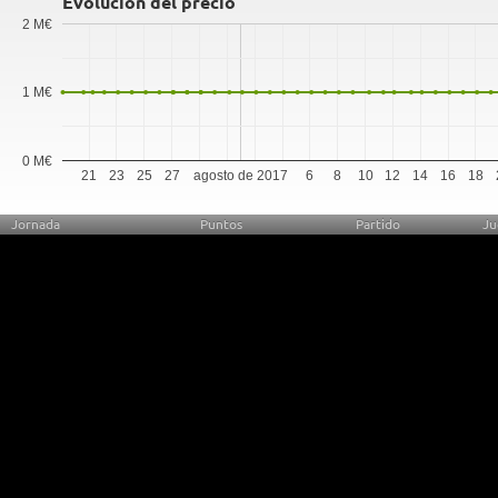
Evolución del precio
2 M€
1 M€
0 M€
21
23
25
27
agosto de 2017
6
8
10
12
14
16
18
Jornada
Puntos
Partido
Ju