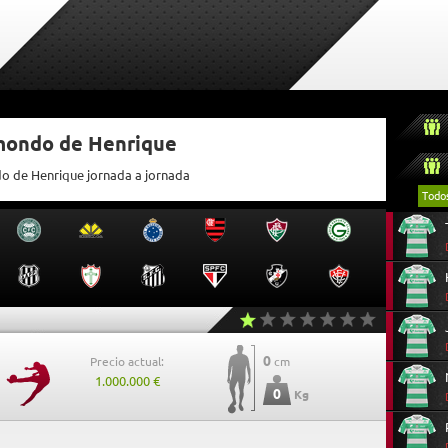
tmondo de Henrique
do de Henrique jornada a jornada
Todo
0
Precio actual:
cm
1.000.000 €
0
Kg