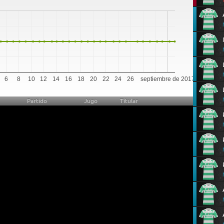
6
8
10
12
14
16
18
20
22
24
26
septiembre de 2017
Partido
Jugó
Titular