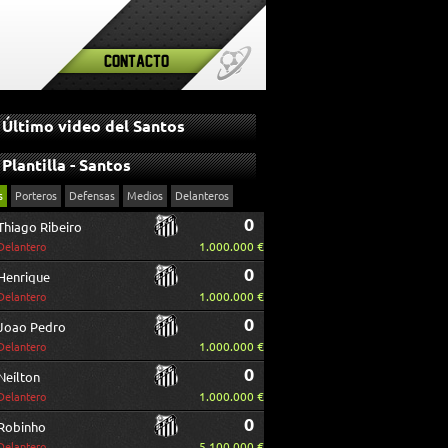
Contacto
Último video del Santos
Plantilla - Santos
s
Porteros
Defensas
Medios
Delanteros
0
Thiago Ribeiro
1.000.000 €
Delantero
0
Henrique
1.000.000 €
Delantero
0
Joao Pedro
1.000.000 €
Delantero
0
Neílton
1.000.000 €
Delantero
0
Robinho
5.100.000 €
Delantero