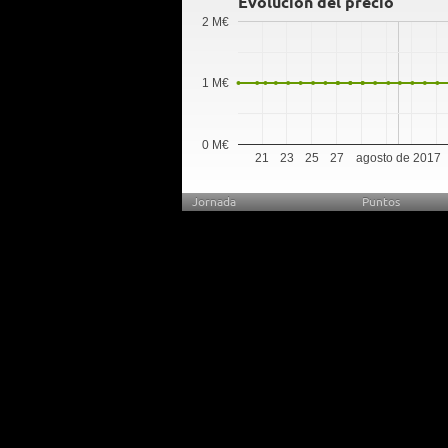
Evolución del precio
2 M€
1 M€
0 M€
21
23
25
27
agosto de 2017
Jornada
Puntos