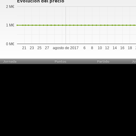
Evolución del precio
2 M€
1 M€
0 M€
21
23
25
27
agosto de 2017
6
8
10
12
14
16
18
Jornada
Puntos
Partido
Ju