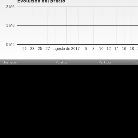
Evolución del precio
2 M€
1 M€
0 M€
21
23
25
27
agosto de 2017
6
8
10
12
14
16
18
Jornada
Puntos
Partido
Ju