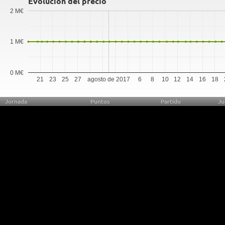
Evolución del precio
2 M€
1 M€
0 M€
21
23
25
27
agosto de 2017
6
8
10
12
14
16
18
Jornada
Puntos
Partido
Ju