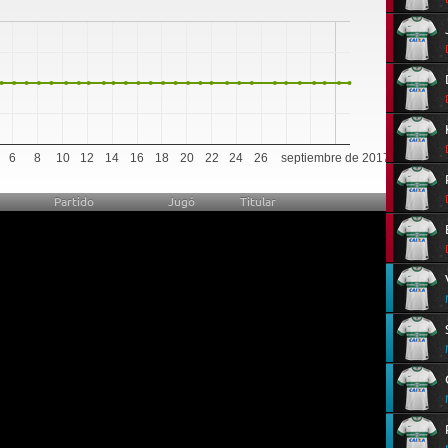
6
8
10
12
14
16
18
20
22
24
26
septiembre de 2017
Partido
Jugó
Titular