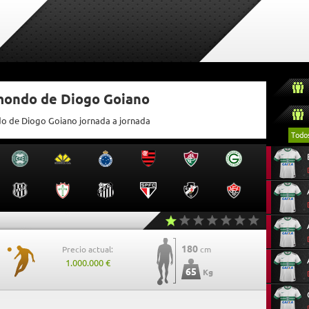
tmondo de Diogo Goiano
do de Diogo Goiano jornada a jornada
Todo
180
Precio actual:
cm
1.000.000 €
65
Kg