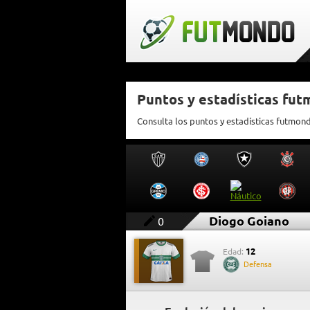
Puntos y estadísticas fu
Consulta los puntos y estadísticas futmon
Diogo Goiano
0
12
Edad:
Defensa