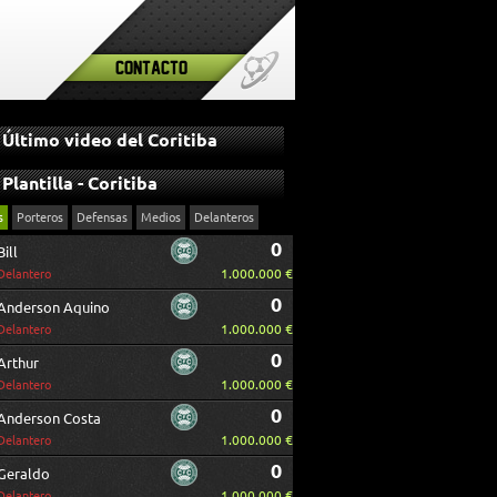
Contacto
Último video del Coritiba
Plantilla - Coritiba
s
Porteros
Defensas
Medios
Delanteros
0
Bill
1.000.000 €
Delantero
0
Anderson Aquino
1.000.000 €
Delantero
0
Arthur
1.000.000 €
Delantero
0
Anderson Costa
1.000.000 €
Delantero
0
Geraldo
1.000.000 €
Delantero