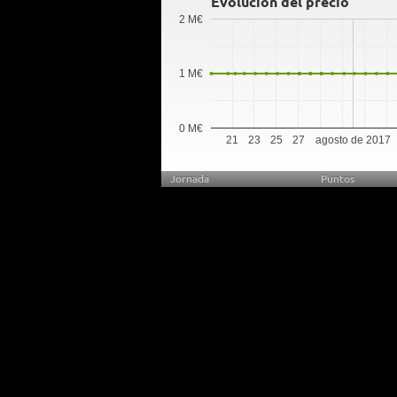
Evolución del precio
2 M€
1 M€
0 M€
21
23
25
27
agosto de 2017
Jornada
Puntos