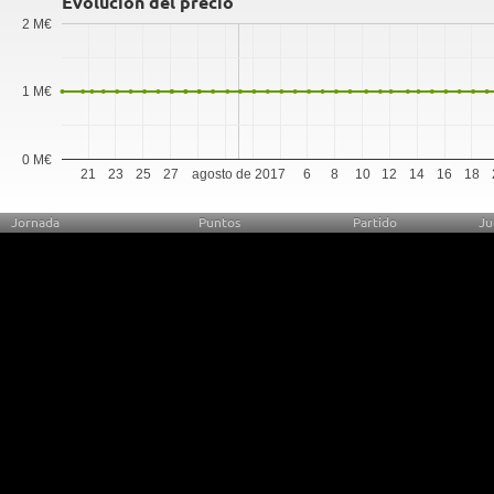
Evolución del precio
2 M€
1 M€
0 M€
21
23
25
27
agosto de 2017
6
8
10
12
14
16
18
Jornada
Puntos
Partido
Ju