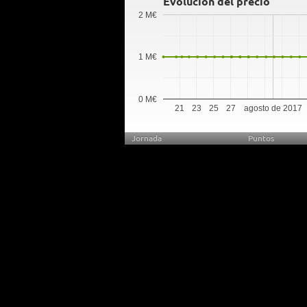
Evolución del precio
2 M€
1 M€
0 M€
21
23
25
27
agosto de 2017
Jornada
Puntos