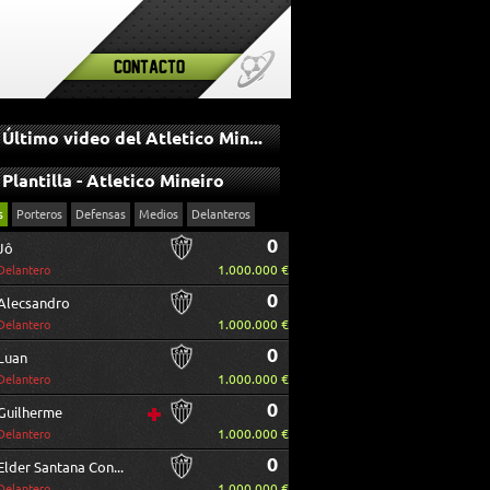
Contacto
Último video del Atletico Mineiro
Plantilla - Atletico Mineiro
s
Porteros
Defensas
Medios
Delanteros
0
Jô
1.000.000 €
Delantero
0
Alecsandro
1.000.000 €
Delantero
0
Luan
1.000.000 €
Delantero
0
Guilherme
1.000.000 €
Delantero
0
Elder Santana Conceicao
1.000.000 €
Delantero