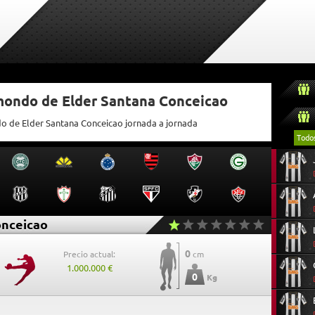
tmondo de Elder Santana Conceicao
do de Elder Santana Conceicao jornada a jornada
Todo
onceicao
0
Precio actual:
cm
1.000.000 €
0
Kg