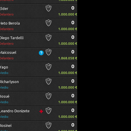
0
Elder
1.000.000 €
Delantero
0
Neto Berola
1.000.000 €
Delantero
0
Diego Tardelli
1.000.000 €
Delantero
0
Maicosuel
1.868.058 €
Delantero
0
Yago
1.000.000 €
Medio
0
Richarlyson
1.000.000 €
Medio
0
Josué
1.000.000 €
Medio
0
Leandro Donizete
1.000.000 €
Medio
0
Rosinei