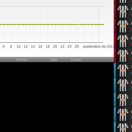
6
8
10
12
14
16
18
20
22
24
26
septiembre de 2017
Partido
Jugó
Titular