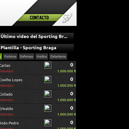
Contacto
Último video del Sporting Braga
Plantilla - Sporting Braga
s
Porteros
Defensas
Medios
Delanteros
0
Carlao
1.000.000 €
Delantero
0
Coelho Lopes
1.000.000 €
Delantero
0
Collado
1.000.000 €
Delantero
0
Erivaldo
1.000.000 €
Delantero
0
João Pedro
1.000.000 €
Delantero