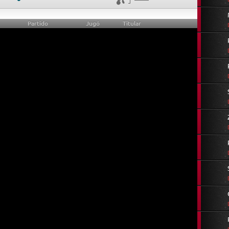
Partido
Jugó
Titular
0