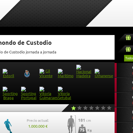
tmondo de Custodio
do de Custodio jornada a jornada
Todo
181
Precio actual:
cm
1.000.000 €
75
Kg