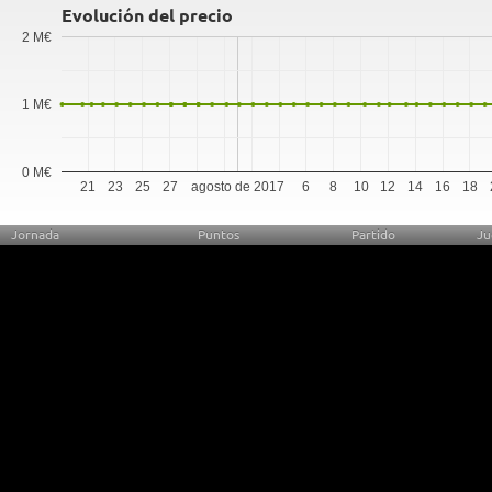
Evolución del precio
2 M€
1 M€
0 M€
21
23
25
27
agosto de 2017
6
8
10
12
14
16
18
Jornada
Puntos
Partido
Ju