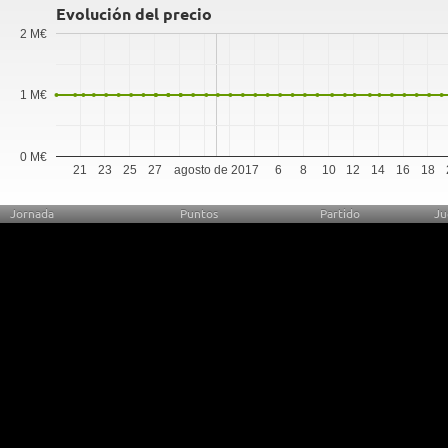
Evolución del precio
2 M€
1 M€
0 M€
21
23
25
27
agosto de 2017
6
8
10
12
14
16
18
Jornada
Puntos
Partido
Ju