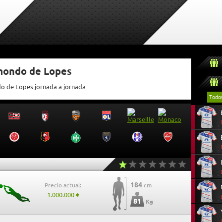
tmondo de Lopes
do de Lopes jornada a jornada
Todo
184
Precio actual:
cm
1.000.000 €
81
Kg