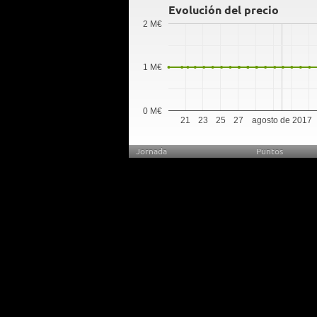
Evolución del precio
2 M€
1 M€
0 M€
21
23
25
27
agosto de 2017
Jornada
Puntos