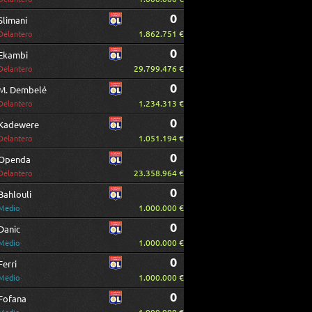
0
Slimani
1.862.751 €
Delantero
0
Ekambi
29.799.476 €
Delantero
0
M. Dembelé
1.234.313 €
Delantero
0
Kadewere
1.051.194 €
Delantero
0
Openda
23.358.964 €
Delantero
0
Bahlouli
1.000.000 €
Medio
0
Danic
1.000.000 €
Medio
0
Ferri
1.000.000 €
Medio
0
Fofana