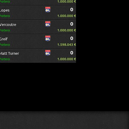
1.000.000 €
Portero
0
Lopes
1.000.000 €
Portero
0
Vercoutre
1.000.000 €
Portero
0
Greif
1.598.043 €
Portero
0
Matt Turner
1.000.000 €
Portero