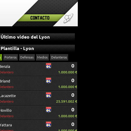
Contacto
Último video del Lyon
Plantilla - Lyon
s
Porteros
Defensas
Medios
Delanteros
0
Benzia
1.000.000 €
Delantero
0
Briand
1.000.000 €
Delantero
0
Lacazette
25.591.002 €
Delantero
0
Novillo
1.000.000 €
Delantero
0
Yattara
1.000.000 €
Delantero