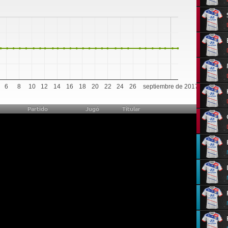
0
6
8
10
12
14
16
18
20
22
24
26
septiembre de 2017
Partido
Jugó
Titular