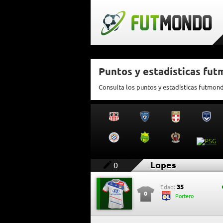
Puntos y estadísticas fu
Consulta los puntos y estadísticas futmon
Lopes
0
35
Edad:
0
Portero