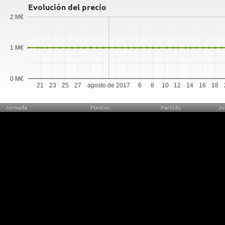
Evolución del precio
2 M€
1 M€
0 M€
21
23
25
27
agosto de 2017
6
8
10
12
14
16
18
Jornada
Puntos
Partido
Ju