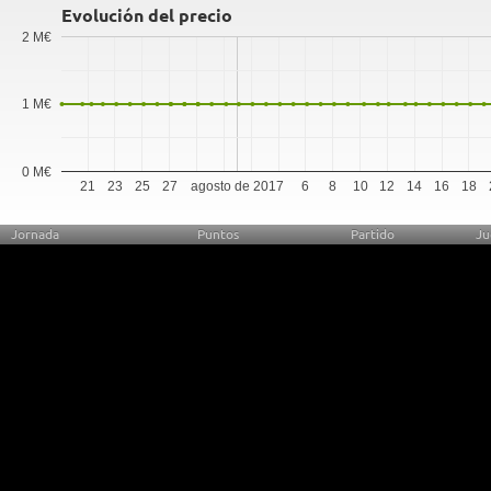
Evolución del precio
2 M€
1 M€
0 M€
21
23
25
27
agosto de 2017
6
8
10
12
14
16
18
Jornada
Puntos
Partido
Ju