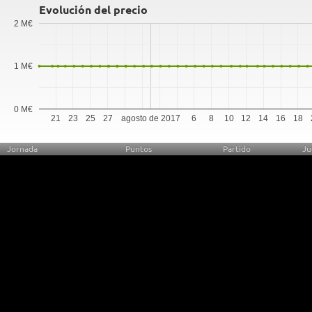
Evolución del precio
2 M€
1 M€
0 M€
21
23
25
27
agosto de 2017
6
8
10
12
14
16
18
Jornada
Puntos
Partido
Ju