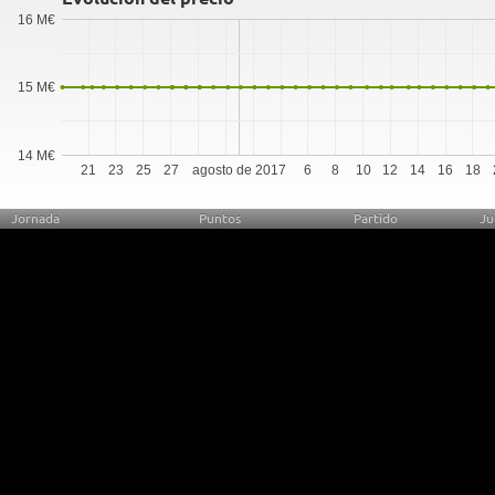
16 M€
15 M€
14 M€
21
23
25
27
agosto de 2017
6
8
10
12
14
16
18
Jornada
Puntos
Partido
Ju