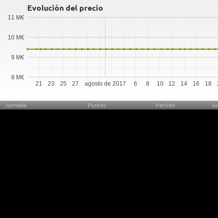
Evolución del precio
11 M€
10 M€
9 M€
8 M€
21
23
25
27
agosto de 2017
6
8
10
12
14
16
18
Jornada
Puntos
Partido
Ju