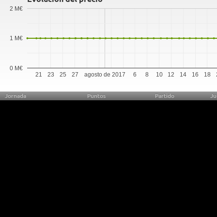
2 M€
1 M€
0 M€
21
23
25
27
agosto de 2017
6
8
10
12
14
16
18
Jornada
Puntos
Partido
Ju