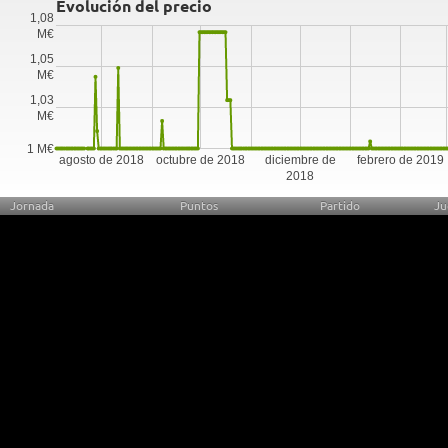
Evolución del precio
1,08
M€
1,05
M€
1,03
M€
1 M€
agosto de 2018
octubre de 2018
diciembre de
febrero de 2019
2018
Jornada
Puntos
Partido
Ju