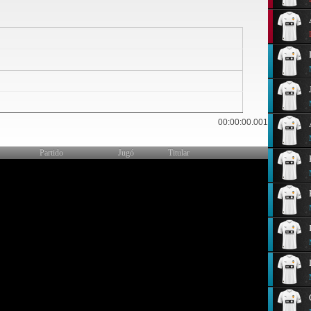
0
00:00:00.001
Partido
Jugó
Titular