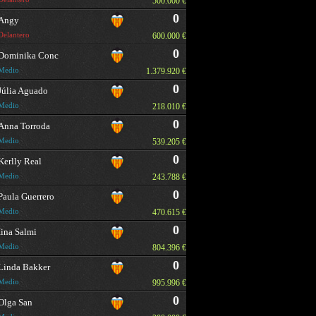
500.000 €
0
Angy
Delantero
600.000 €
0
Dominika Conc
Medio
1.379.920 €
0
Júlia Aguado
Medio
218.010 €
0
Anna Torroda
Medio
539.205 €
0
Kerlly Real
Medio
243.788 €
0
Paula Guerrero
Medio
470.615 €
0
Iina Salmi
Medio
804.396 €
0
Linda Bakker
Medio
995.996 €
0
Olga San