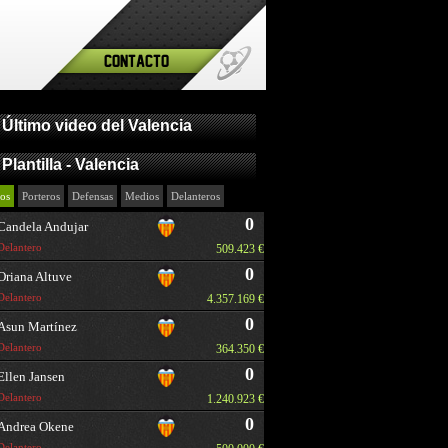
Contacto
Último video del Valencia
Plantilla - Valencia
os
Porteros
Defensas
Medios
Delanteros
0
Candela Andujar
Delantero
509.423 €
0
Oriana Altuve
Delantero
4.357.169 €
0
Asun Martínez
Delantero
364.350 €
0
Ellen Jansen
Delantero
1.240.923 €
0
Andrea Okene
Delantero