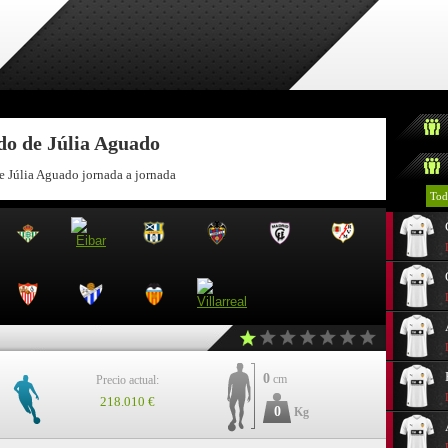
do de Júlia Aguado
e Júlia Aguado jornada a jornada
Tod
0
cm
Precio actual:
218.010 €
0
Kg