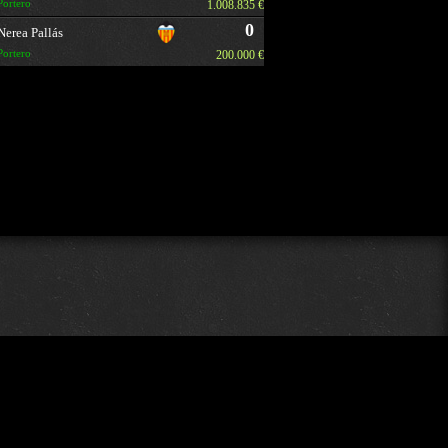
Portero
1.008.835 €
0
Nerea Pallás
Portero
200.000 €