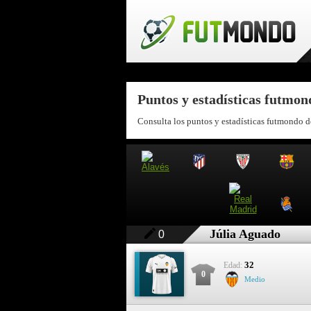
Puntos y estadísticas futmon
Consulta los puntos y estadísticas futmondo d
Júlia Aguado
0
32
Edad:
0
Medio