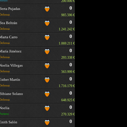
Medio
200.000 €
0
Berta Pujadas
Defensa
985.596 €
0
Bea Beltrán
Defensa
1.241.242 €
0
Marta Carro
Defensa
1.069.211 €
0
María Jiménez
Defensa
293.338 €
0
Noelia Villegas
Defensa
563.999 €
0
Esther Martín
Defensa
1.716.179 €
0
Bibiane Solano
Defensa
648.925 €
0
Noelia
Portero
270.329 €
0
Enith Salón