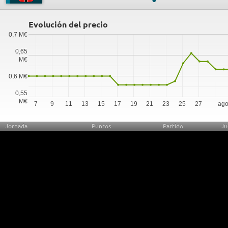
Evolución del precio
0,7 M€
0,65
M€
0,6 M€
0,55
M€
7
9
11
13
15
17
19
21
23
25
27
ago
Jornada
Puntos
Partido
Ju