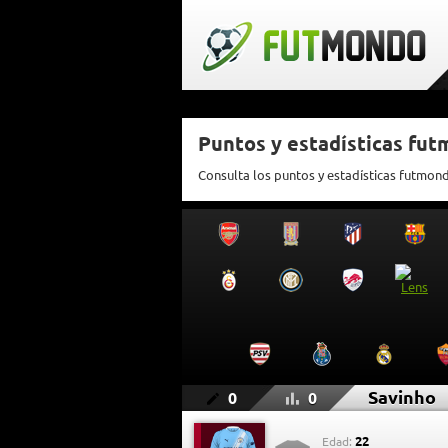
Puntos y estadísticas fu
Consulta los puntos y estadísticas futmon
Savinho
0
0
22
Edad: