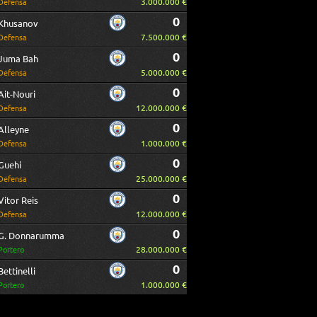
3.000.000 €
Defensa
0
Khusanov
7.500.000 €
Defensa
0
Juma Bah
5.000.000 €
Defensa
0
Ait-Nouri
12.000.000 €
Defensa
0
Alleyne
1.000.000 €
Defensa
0
Guehi
25.000.000 €
Defensa
0
Vitor Reis
12.000.000 €
Defensa
0
G. Donnarumma
28.000.000 €
Portero
0
Bettinelli
1.000.000 €
Portero