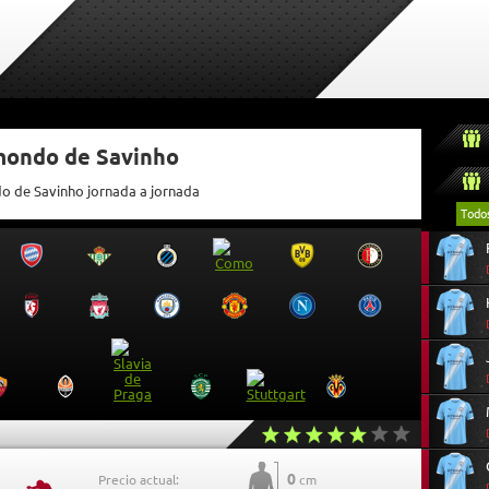
tmondo de Savinho
do de Savinho jornada a jornada
Todo
0
Precio actual:
cm