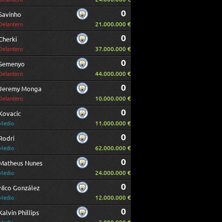
0
Savinho
21.000.000 €
Delantero
0
Cherki
37.000.000 €
Delantero
0
Semenyo
44.000.000 €
Delantero
0
Jeremy Monga
10.000.000 €
Delantero
0
Kovacic
11.000.000 €
Medio
0
Rodri
62.000.000 €
Medio
0
Matheus Nunes
24.000.000 €
Medio
0
Nico González
12.000.000 €
Medio
0
Kalvin Phillips