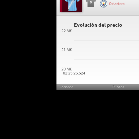
0
Delantero
Evolución del precio
22 M€
21 M€
20 M€
02:25:25.524
Jornada
Puntos