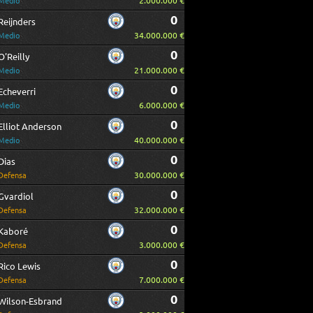
2.000.000 €
Medio
0
Reijnders
34.000.000 €
Medio
0
O'Reilly
21.000.000 €
Medio
0
Echeverri
6.000.000 €
Medio
0
Elliot Anderson
40.000.000 €
Medio
0
Dias
30.000.000 €
Defensa
0
Gvardiol
32.000.000 €
Defensa
0
Kaboré
3.000.000 €
Defensa
0
Rico Lewis
7.000.000 €
Defensa
0
Wilson-Esbrand