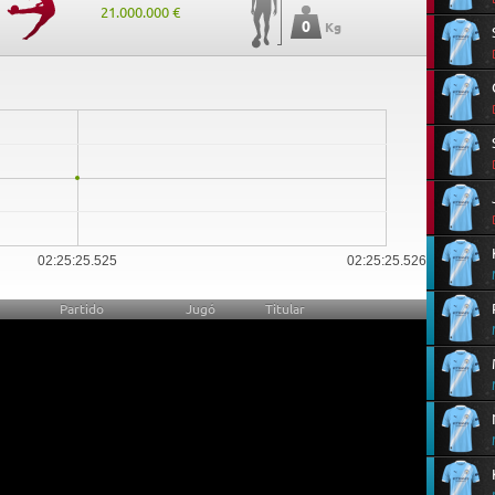
21.000.000 €
0
Kg
0
02:25:25.525
02:25:25.526
Partido
Jugó
Titular