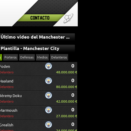
Contacto
Último video del Manchester City
Plantilla - Manchester City
s
Porteros
Defensas
Medios
Delanteros
0
Foden
48.000.000 €
Delantero
0
Haaland
80.000.000 €
Delantero
0
Jéremy Doku
42.000.000 €
Delantero
0
Marmoush
27.000.000 €
Delantero
0
Grealish
24.000.000 €
Delantero