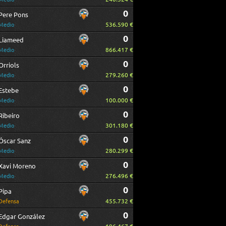
0
Pere Pons
536.590 €
Medio
0
Liameed
866.417 €
Medio
0
Orriols
279.260 €
Medio
0
Estebe
100.000 €
Medio
0
Ribeiro
301.180 €
Medio
0
Óscar Sanz
280.299 €
Medio
0
Xavi Moreno
276.496 €
Medio
0
Pipa
455.732 €
Defensa
0
Edgar González