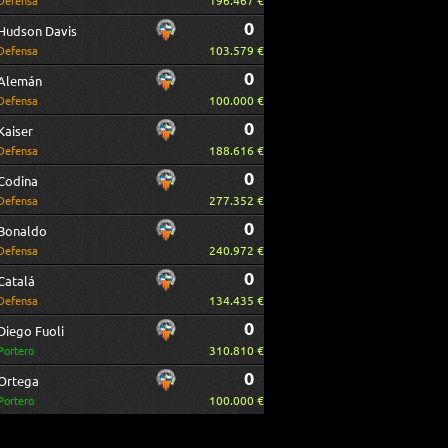
196.467 €
Defensa
0
Hudson Davis
103.579 €
Defensa
0
Alemán
100.000 €
Defensa
0
Kaiser
188.616 €
Defensa
0
Codina
277.352 €
Defensa
0
Bonaldo
240.972 €
Defensa
0
Catalá
134.435 €
Defensa
0
Diego Fuoli
310.810 €
Portero
0
Ortega
100.000 €
Portero