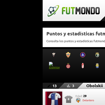
Puntos y estadísticas fut
Consulta los puntos y estadísticas futmon
Obolskii
13
3
29
Edad:
0
Delantero