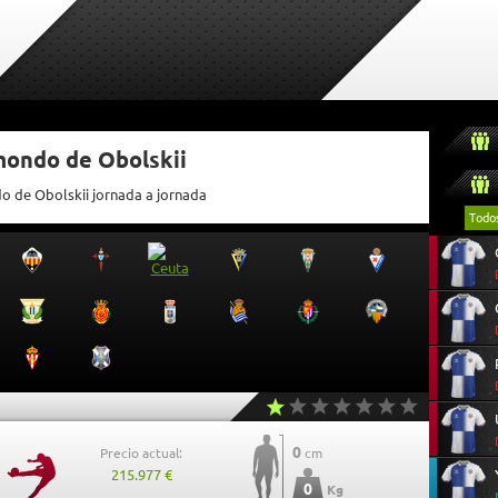
mondo de Obolskii
do de Obolskii jornada a jornada
Todo
0
Precio actual:
cm
215.977 €
0
Kg