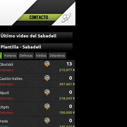
Contacto
Último video del Sabadell
Plantilla - Sabadell
s
Porteros
Defensas
Medios
Delanteros
13
Obolskii
215.977 €
Delantero
0
Gastón Valles
397.401 €
Delantero
0
Ripoll
218.243 €
Delantero
0
Utgés
100.000 €
Delantero
0
Yanis
240.324 €
Medio