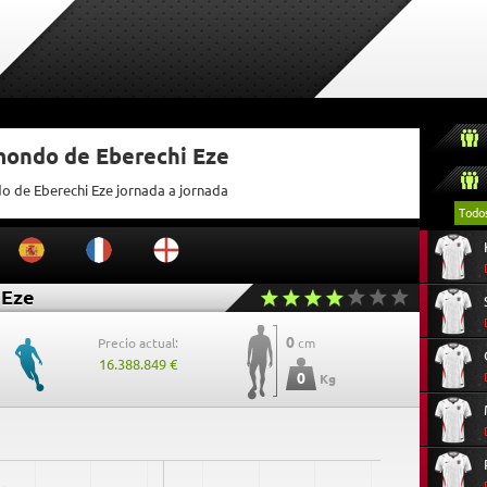
tmondo de Eberechi Eze
do de Eberechi Eze jornada a jornada
Todo
 Eze
0
Precio actual:
cm
16.388.849 €
0
Kg
0