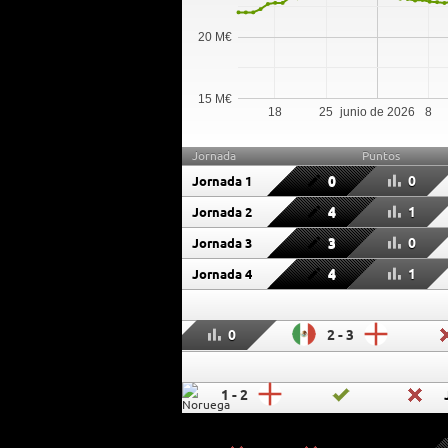
20 M€
15 M€
18
25
junio de 2026
8
Jornada
Puntos
0
0
Jornada 1
4
1
Jornada 2
3
0
Jornada 3
4
1
Jornada 4
0
2 - 3
1 - 2