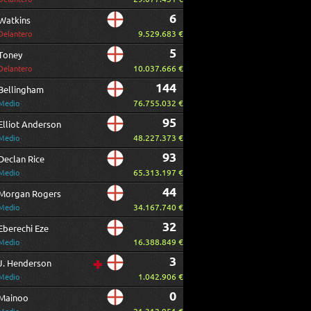
6
Watkins
9.529.683 €
Delantero
5
Toney
10.037.666 €
Delantero
144
Bellingham
76.755.032 €
Medio
95
Elliot Anderson
48.227.373 €
Medio
93
Declan Rice
65.313.197 €
Medio
44
Morgan Rogers
34.167.740 €
Medio
32
Eberechi Eze
16.388.849 €
Medio
3
J. Henderson
1.042.906 €
Medio
0
Mainoo