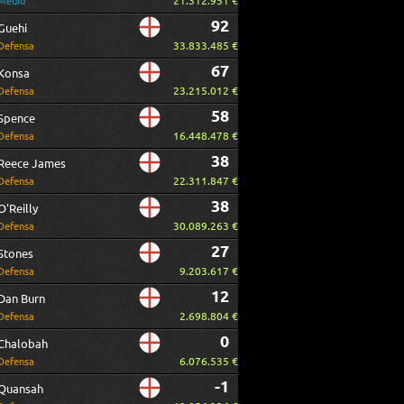
21.312.951 €
Medio
92
Guehi
33.833.485 €
Defensa
67
Konsa
23.215.012 €
Defensa
58
Spence
16.448.478 €
Defensa
38
Reece James
22.311.847 €
Defensa
38
O'Reilly
30.089.263 €
Defensa
27
Stones
9.203.617 €
Defensa
12
Dan Burn
2.698.804 €
Defensa
0
Chalobah
6.076.535 €
Defensa
-1
Quansah