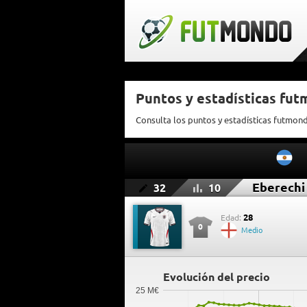
Puntos y estadísticas fu
Consulta los puntos y estadísticas futmon
Eberechi
32
10
28
Edad:
0
Medio
Evolución del precio
25 M€