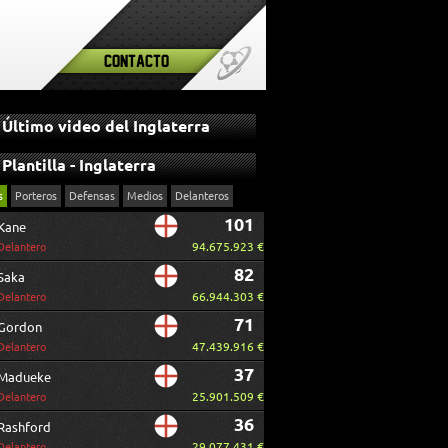
Contacto
Último video del Inglaterra
Plantilla - Inglaterra
s
Porteros
Defensas
Medios
Delanteros
101
Kane
94.675.923 €
Delantero
82
Saka
66.944.303 €
Delantero
71
Gordon
47.439.916 €
Delantero
37
Madueke
25.901.509 €
Delantero
36
Rashford
29.077.431 €
Delantero