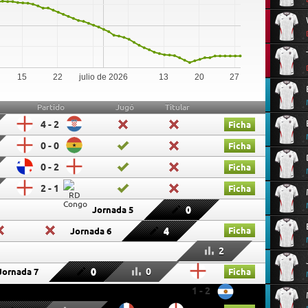
15
22
julio de 2026
13
20
27
Partido
Jugó
Titular
4 - 2
Ficha
0 - 0
Ficha
0 - 2
Ficha
2 - 1
Ficha
0
Jornada 5
4
Ficha
Jornada 6
2
0
0
Jornada 7
Ficha
1 - 2