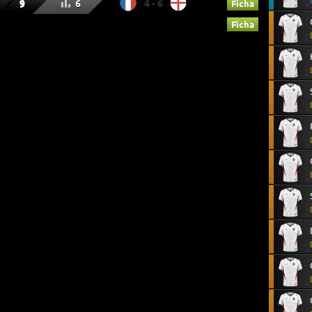
9
6
4 - 6
Ficha
Ficha