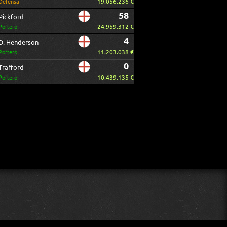
19.056.236 €
Defensa
58
Pickford
24.959.312 €
Portero
4
D. Henderson
11.203.038 €
Portero
0
Trafford
10.439.135 €
Portero