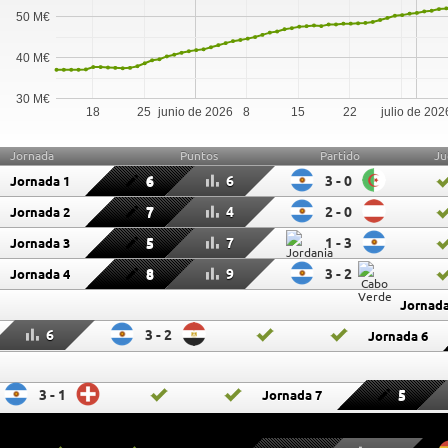
50 M€
40 M€
30 M€
18
25
junio de 2026
8
15
22
julio de 202
Jornada
Puntos
Partido
Ju
6
6
3 - 0
Jornada 1
7
4
2 - 0
Jornada 2
5
7
1 - 3
Jornada 3
8
9
3 - 2
Jornada 4
Jornada
6
3 - 2
Jornada 6
3 - 1
5
Jornada 7