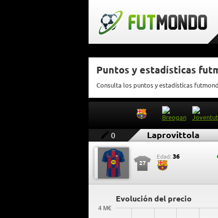
Puntos y estadísticas fut
Consulta los puntos y estadísticas futmon
Laprovittola
0
36
Edad:
27
Evolución del precio
4 M€