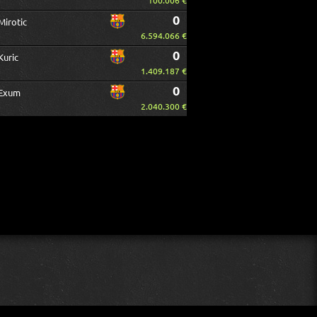
100.006 €
0
Mirotic
6.594.066 €
0
Kuric
1.409.187 €
0
Exum
2.040.300 €