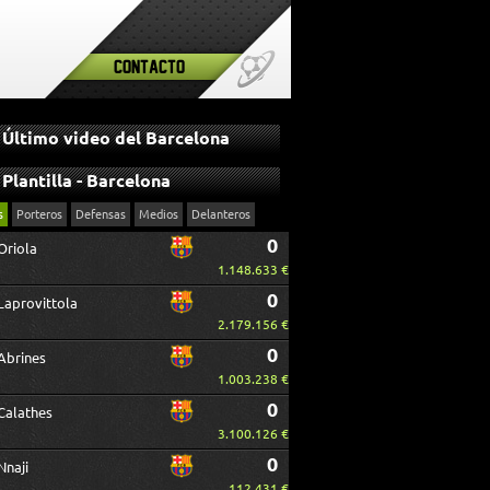
Contacto
Último video del Barcelona
Plantilla - Barcelona
s
Porteros
Defensas
Medios
Delanteros
0
Oriola
1.148.633 €
0
Laprovittola
2.179.156 €
0
Abrines
1.003.238 €
0
Calathes
3.100.126 €
0
Nnaji
112.431 €