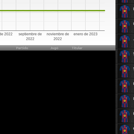
 de 2022
septiembre de
noviembre de
enero de 2023
2022
2022
Partido
Jugó
Titular