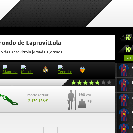
mondo de Laprovittola
do de Laprovittola jornada a jornada
Todo
190
Precio actual:
cm
2.179.156 €
Kg
27