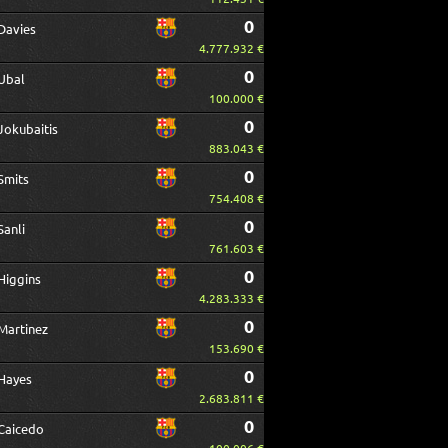
0
Davies
4.777.932 €
0
Ubal
100.000 €
0
Jokubaitis
883.043 €
0
Smits
754.408 €
0
Sanli
761.603 €
0
Higgins
4.283.333 €
0
Martinez
153.690 €
0
Hayes
2.683.811 €
0
Caicedo