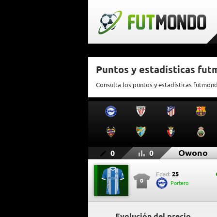
Puntos y estadísticas fu
Consulta los puntos y estadísticas futmo
Owono
0
0
25
Edad:
0
Portero
Evolución del precio