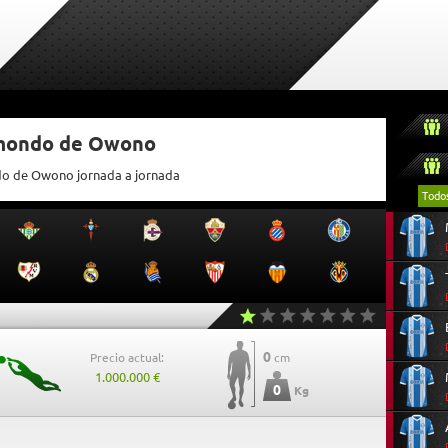
tmondo de Owono
ndo de Owono jornada a jornada
Todo
0
Precio actual:
cm
1.000.000 €
0
Kg