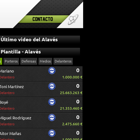
Contacto
Último video del Alavés
Plantilla - Alavés
s
Porteros
Defensas
Medios
Delanteros
0
Mariano
1.000.000 €
Delantero
0
Toni Martínez
25.663.263 €
Delantero
0
Boyé
21.353.460 €
Delantero
0
Miguel Rodríguez
2.475.660 €
Delantero
0
Aitor Mañas
1.000.000 €
Delantero