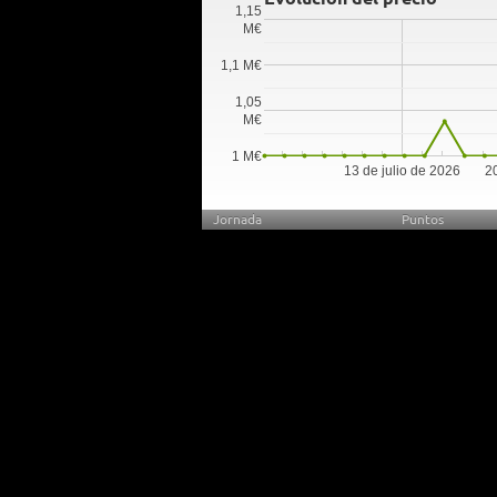
1,15
M€
1,1 M€
1,05
M€
1 M€
13 de julio de 2026
20
Jornada
Puntos