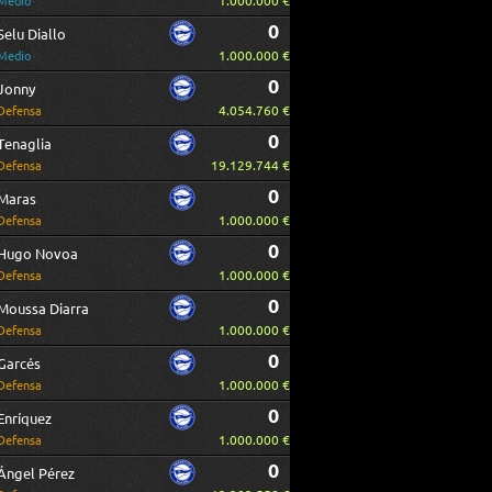
1.000.000 €
Medio
0
Selu Diallo
1.000.000 €
Medio
0
Jonny
4.054.760 €
Defensa
0
Tenaglia
19.129.744 €
Defensa
0
Maras
1.000.000 €
Defensa
0
Hugo Novoa
1.000.000 €
Defensa
0
Moussa Diarra
1.000.000 €
Defensa
0
Garcés
1.000.000 €
Defensa
0
Enríquez
1.000.000 €
Defensa
0
Ángel Pérez