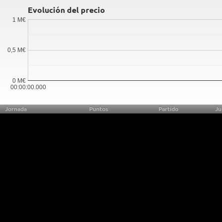
Evolución del precio
1 M€
0,5 M€
0 M€
00:00:00.000
Jornada
Puntos
Partido
Ju