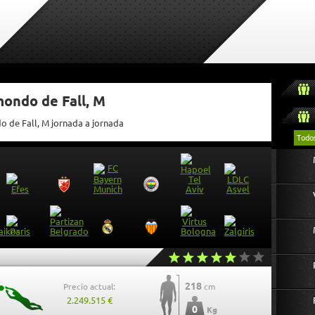
mondo de Fall, M
o de Fall, M jornada a jornada
Todo
218
Precio actual:
cm
2.249.515 €
0
Kg