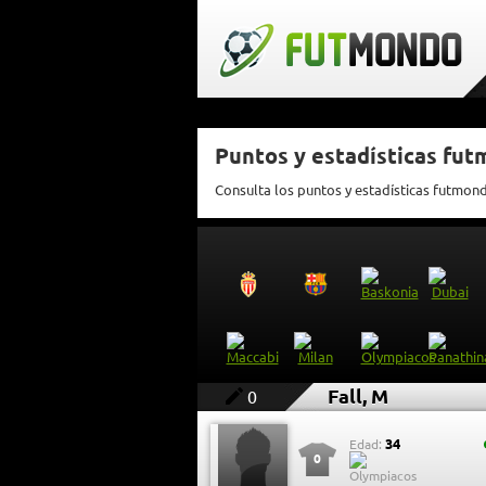
Puntos y estadísticas fut
Consulta los puntos y estadísticas futmond
Fall, M
0
34
Edad:
0