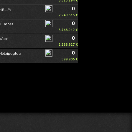
3.323.294 €
0
Fall, M
2.249.515 €
0
T. Jones
3.768.212 €
0
Ward
2.288.927 €
0
Netzipoglou
399.906 €