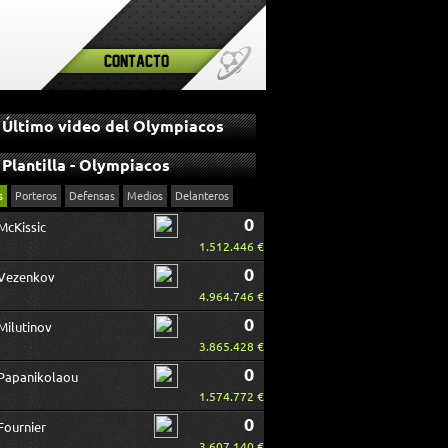
Contacto
Último video del Olympiacos
Plantilla - Olympiacos
s
Porteros
Defensas
Medios
Delanteros
0
McKissic
1.512.446 €
0
Vezenkov
4.964.746 €
0
Milutinov
3.865.428 €
0
Papanikolaou
1.574.772 €
0
Fournier
3.607.140 €