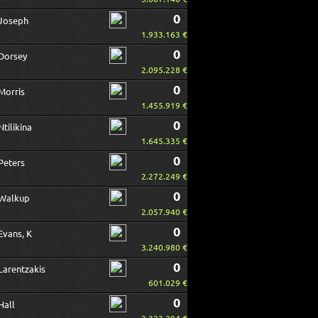
0
Joseph
1.933.163 €
0
Dorsey
2.095.228 €
0
Morris
1.455.919 €
0
Ntilikina
1.645.335 €
0
Peters
2.272.249 €
0
Walkup
2.057.940 €
0
Evans, K
3.240.980 €
0
Larentzakis
601.029 €
0
Hall