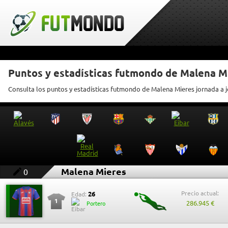
Puntos y estadísticas futmondo de Malena M
Consulta los puntos y estadísticas futmondo de Malena Mieres jornada a 
Malena Mieres
0
Precio actual:
26
Edad:
1
286.945 €
Portero