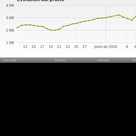
4 M€
3 M€
2 M€
1 M€
13
15
17
19
21
23
25
27
junio de 2020
6
Jornada
Puntos
Partido
Ju