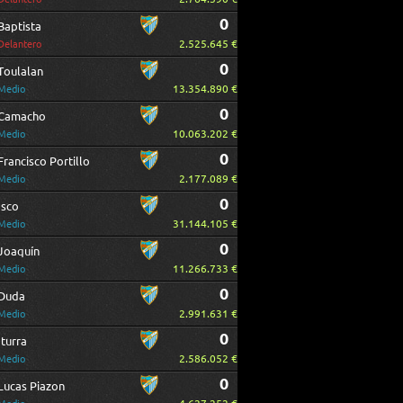
0
Baptista
2.525.645 €
Delantero
0
Toulalan
13.354.890 €
Medio
0
Camacho
10.063.202 €
Medio
0
Francisco Portillo
2.177.089 €
Medio
0
Isco
31.144.105 €
Medio
0
Joaquín
11.266.733 €
Medio
0
Duda
2.991.631 €
Medio
0
Iturra
2.586.052 €
Medio
0
Lucas Piazon