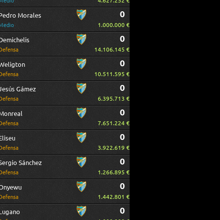
4.627.252 €
Medio
0
Pedro Morales
1.000.000 €
Medio
0
Demichelis
14.106.145 €
Defensa
0
Weligton
10.511.595 €
Defensa
0
Jesús Gámez
6.395.713 €
Defensa
0
Monreal
7.651.224 €
Defensa
0
Eliseu
3.922.619 €
Defensa
0
Sergio Sánchez
1.266.895 €
Defensa
0
Onyewu
1.442.801 €
Defensa
0
Lugano