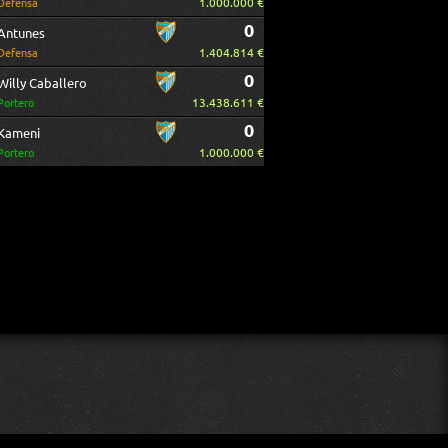
1.000.000 €
Defensa
0
Antunes
1.404.814 €
Defensa
0
Willy Caballero
13.438.611 €
Portero
0
Kameni
1.000.000 €
Portero