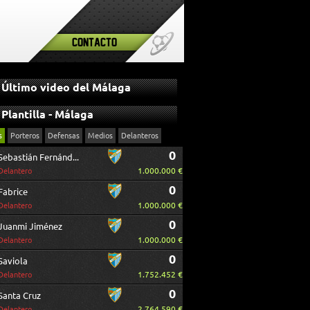
Contacto
Último video del Málaga
Plantilla - Málaga
s
Porteros
Defensas
Medios
Delanteros
0
Sebastián Fernández
1.000.000 €
Delantero
0
Fabrice
1.000.000 €
Delantero
0
Juanmi Jiménez
1.000.000 €
Delantero
0
Saviola
1.752.452 €
Delantero
0
Santa Cruz
2.764.590 €
Delantero