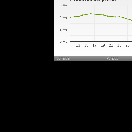
6 M€
4 M€
2 M€
0 M€
13
15
17
19
21
23
25
Jornada
Puntos