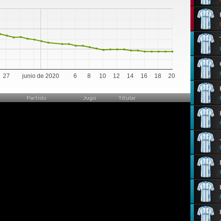
0
27
junio de 2020
6
8
10
12
14
16
18
20
Partido
Jugó
Titular