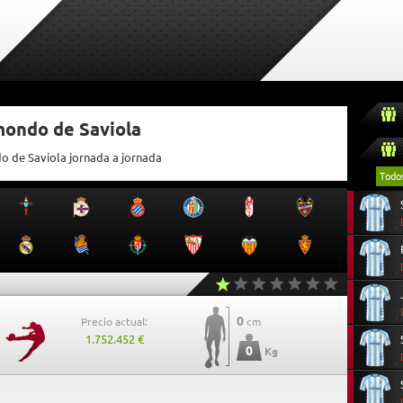
mondo de Saviola
do de Saviola jornada a jornada
Todo
0
Precio actual:
cm
1.752.452 €
0
Kg