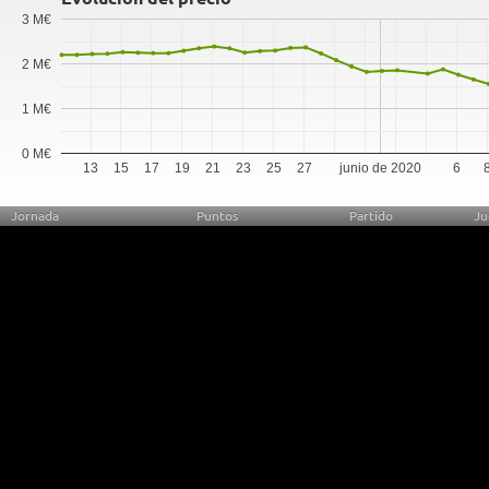
3 M€
2 M€
1 M€
0 M€
13
15
17
19
21
23
25
27
junio de 2020
6
Jornada
Puntos
Partido
Ju