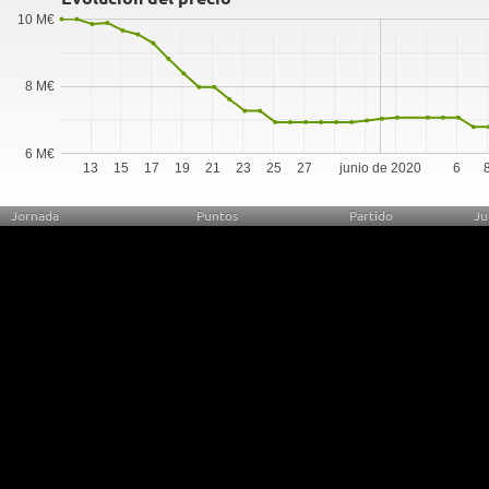
10 M€
8 M€
6 M€
13
15
17
19
21
23
25
27
junio de 2020
6
Jornada
Puntos
Partido
Ju