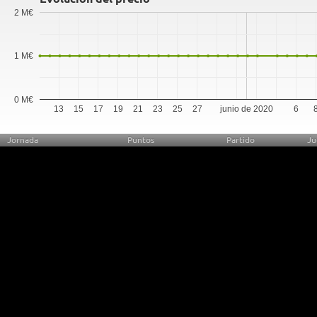
2 M€
1 M€
0 M€
13
15
17
19
21
23
25
27
junio de 2020
6
Jornada
Puntos
Partido
Ju