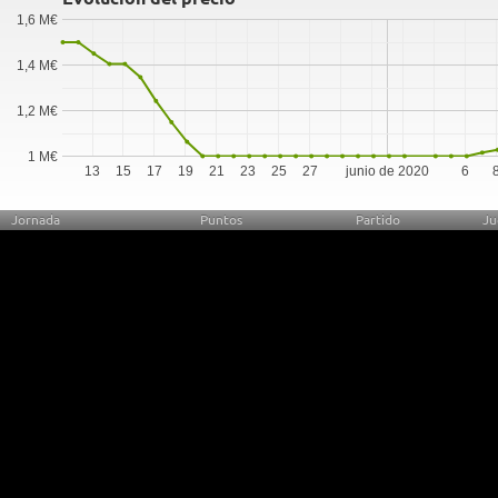
1,6 M€
1,4 M€
1,2 M€
1 M€
13
15
17
19
21
23
25
27
junio de 2020
6
Jornada
Puntos
Partido
Ju