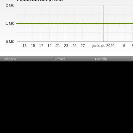
2 M€
1 M€
0 M€
13
15
17
19
21
23
25
27
junio de 2020
6
Jornada
Puntos
Partido
Ju