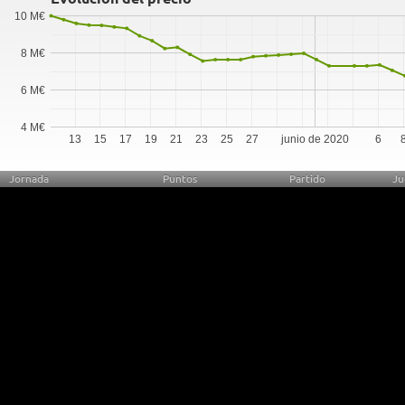
10 M€
8 M€
6 M€
4 M€
13
15
17
19
21
23
25
27
junio de 2020
6
Jornada
Puntos
Partido
Ju