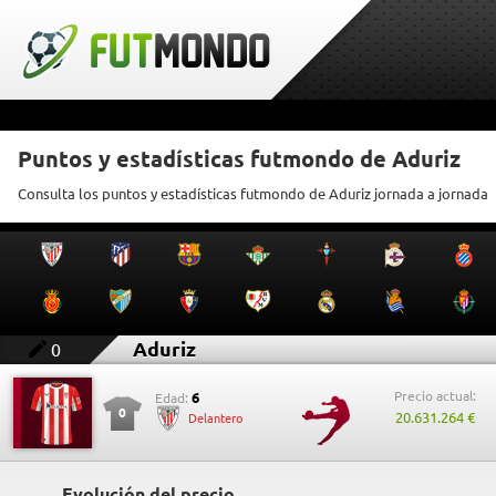
Puntos y estadísticas futmondo de Aduriz
Consulta los puntos y estadísticas futmondo de Aduriz jornada a jornada
Aduriz
0
Precio actual:
6
Edad:
0
20.631.264 €
Delantero
Evolución del precio